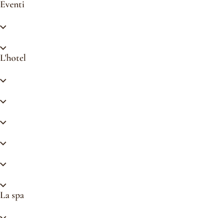
Eventi
È possibile privatizzare la struttura ?
È possibile privatizzare una sala riunioni ?
L'hotel
L'hotel dispone di connessione Wi-Fi?
Posso parcheggiare in struttura ?
C'è un ristorante ?
Quali sono gli orari di check-in e check-out ?
La colazione è inclusa nella prenotazione ?
Gli animali sono ammessi ?
La spa
Quali servizi offre la spa ?