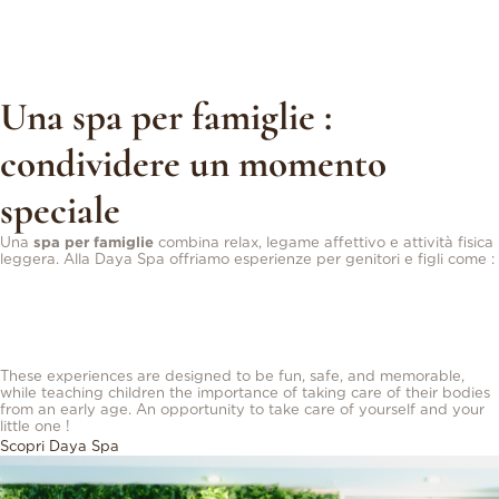
Trattamento viso per bambini
: idrata, protegge e cura la pelle
delicata dei vostri bambini.
Massaggio per bambini
: favorisce il rilassamento e il distacco.
Massaggio alle mani
: ideale per alleviare le piccole mani affaticate
dalla scuola e dalle attività.
Una spa per famiglie :
condividere un momento
speciale
Una
spa per famiglie
combina relax, legame affettivo e attività fisica
leggera. Alla Daya Spa offriamo esperienze per genitori e figli come :
Lezione privata di yoga
seguita da un
massaggio per bambini
: una
pausa di 60 minuti per rilassarsi insieme.
Momenti di totale relax
per condividere un’esperienza unica e
rafforzare il vostro legame.
These experiences are designed to be fun, safe, and memorable,
while teaching children the importance of taking care of their bodies
from an early age. An opportunity to take care of yourself and your
little one !
Scopri Daya Spa