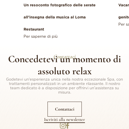
e
Vacanze in famiglia nel Var : relax per i
Mass
Per s
genitori, avventure per i bambini
Per saperne di più
Concedetevi un momento di
Contattaci
assoluto relax
Godetevi un'esperienza unica nella nostra eccezionale Spa, con
trattamenti personalizzati in un ambiente rilassante. Il nostro
team dedicato è a disposizione per offrirvi un'assistenza su
misura.
Contattaci
Iscriviti alla newsletter