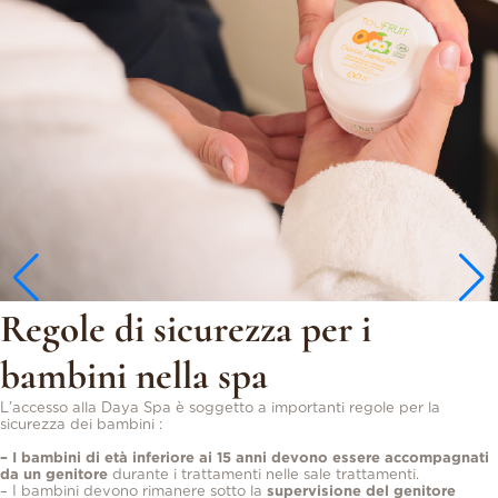
Regole di sicurezza per i
bambini nella spa
L’accesso alla Daya Spa è soggetto a importanti regole per la
sicurezza dei bambini :
– I bambini di età inferiore ai 15 anni devono essere accompagnati
da un genitore
durante i trattamenti nelle sale trattamenti.
– I bambini devono rimanere sotto la
supervisione del genitore