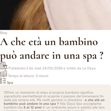
Blog
A che età un bambino
può andare in una spa ?
Pubblicato il da José
24/02/2026
e scritto da Le Daya
Tempo di lettura: 3 minuti
Spa
Offrire un momento di relax al proprio bambino significa
soprattutto permettergli di scoprire il piacere del benessere fin
dalla più tenera età. Ma molti genitori si chiedono :
a che età un
bambino può andare in una spa ?
Alla Daya Spa accogliamo
bambini dai
5 ai 12 anni
in un ambiente sicuro e adatto alle loro