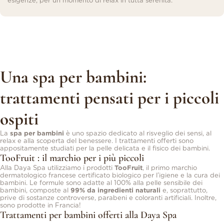
esigenze, per un momento di relax in tutta serenità.
Una spa per bambini:
trattamenti pensati per i piccoli
ospiti
La
spa per bambini
è uno spazio dedicato al risveglio dei sensi, al
relax e alla scoperta del benessere. I trattamenti offerti sono
appositamente studiati per la pelle delicata e il fisico dei bambini.
TooFruit : il marchio per i più piccoli
Alla Daya Spa utilizziamo i prodotti
TooFruit
, il primo marchio
dermatologico francese certificato biologico per l’igiene e la cura dei
bambini. Le formule sono adatte al 100% alla pelle sensibile dei
bambini, composte al
99% da ingredienti naturali
e, soprattutto,
prive di sostanze controverse, parabeni e coloranti artificiali. Inoltre,
sono prodotte in Francia!
Trattamenti per bambini offerti alla Daya Spa