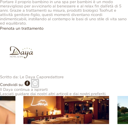
Portare il proprio bambino in una spa per bambini è un modo
meraviglioso per avvicinarlo al benessere e al relax fin dall’età di 5
anni. Grazie a trattamenti su misura, prodotti biologici Toofruit e
attività genitore-figlio, questi momenti diventano ricordi
indimenticabili, instillando al contempo le basi di uno stile di vita sano
ed equilibrato.
Prenota un trattamento
Scritto da:
Le Daya
Caporedattore
Condividi su:
Il Daya continua a ispirarti
Lasciati guidare dai nostri altri articoli e dai nostri preferiti.