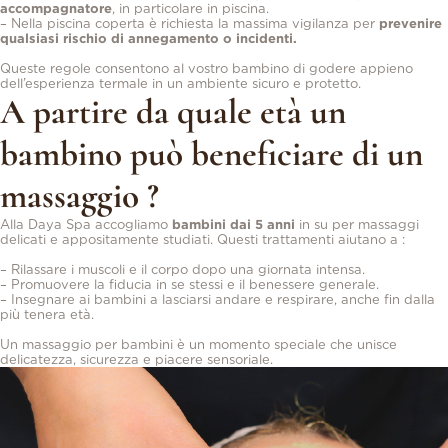
accompagnatore
, in particolare in piscina.
– Nella piscina coperta è richiesta la massima vigilanza per
prevenire
qualsiasi rischio di annegamento o incidenti.
Queste regole consentono al vostro bambino di godere appieno
dell’esperienza termale in un ambiente sicuro e protetto.
A partire da quale età un
bambino può beneficiare di un
massaggio ?
Alla Daya Spa accogliamo
bambini dai 5 anni
in su per massaggi
delicati e appositamente studiati. Questi trattamenti aiutano a :
– Rilassare i muscoli e il corpo dopo una giornata intensa.
– Promuovere la fiducia in se stessi e il benessere generale.
– Insegnare ai bambini a lasciarsi andare e respirare, anche fin dalla
più tenera età.
Un massaggio per bambini è un momento speciale che unisce
delicatezza, sicurezza e piacere sensoriale.