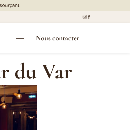
ssourçant
Nous contacter
ur du Var