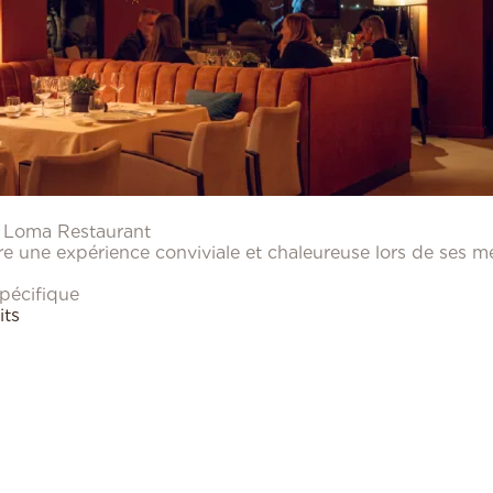
u Loma Restaurant
re une expérience conviviale et chaleureuse lors de ses m
spécifique
its