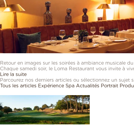
03/08/2026
Retour en images sur les soirées à ambiance musicale d
Chaque samedi soir, le Loma Restaurant vous invite à viv
Lire la suite
Parcourez nos derniers articles ou sélectionnez un sujet 
Tous les articles
Expérience
Spa
Actualités
Portrait
Produ