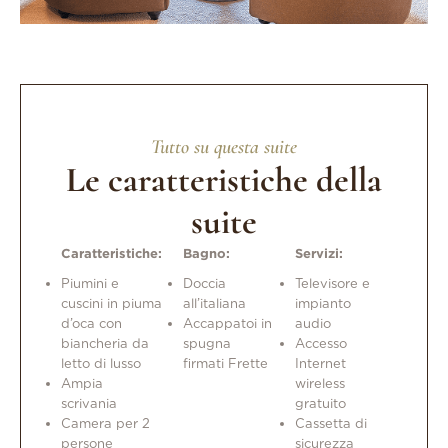
Tutto su questa suite
Le caratteristiche della
suite
Caratteristiche:
Bagno:
Servizi:
Piumini e
Doccia
Televisore e
cuscini in piuma
all’italiana
impianto
d’oca con
Accappatoi in
audio
biancheria da
spugna
Accesso
letto di lusso
firmati Frette
Internet
Ampia
wireless
scrivania
gratuito
Camera per 2
Cassetta di
persone
sicurezza