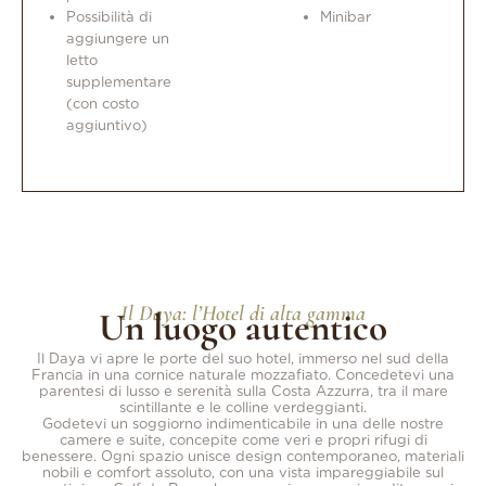
Possibilità di
Minibar
aggiungere un
letto
supplementare
(con costo
aggiuntivo)
Il Daya: l’Hotel di alta gamma
Un luogo autentico
Il Daya vi apre le porte del suo hotel, immerso nel sud della
Francia in una cornice naturale mozzafiato. Concedetevi una
parentesi di lusso e serenità sulla Costa Azzurra, tra il mare
scintillante e le colline verdeggianti.
Godetevi un soggiorno indimenticabile in una delle nostre
camere e suite, concepite come veri e propri rifugi di
benessere. Ogni spazio unisce design contemporaneo, materiali
nobili e comfort assoluto, con una vista impareggiabile sul