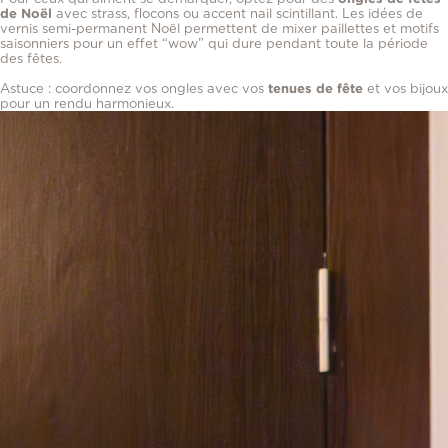
de Noël
avec strass, flocons ou accent nail scintillant. Les idées de
vernis semi-permanent Noël permettent de mixer paillettes et motifs
saisonniers pour un effet “wow” qui dure pendant toute la période
des fêtes.
Astuce : coordonnez vos ongles avec vos
tenues de fête
et vos bijoux
pour un rendu harmonieux.