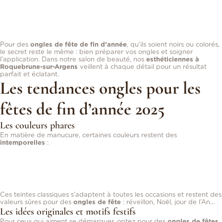
Vernis classique
: idéal pour changer de couleur fréquemment et
laisser libre cours à votre créativité.
Semi-permanent
: pour une tenue longue durée et une brillance
parfaite, idéal pour vos soirées et événements festifs.
Pour des
ongles de fête de fin d’année
, qu’ils soient noirs ou colorés,
le secret reste le même : bien préparer vos ongles et soigner
l’application. Dans notre salon de beauté, nos
esthéticiennes à
Roquebrune-sur-Argens
veillent à chaque détail pour un résultat
parfait et éclatant.
Les tendances ongles pour les
fêtes de fin d’année 2025
Les couleurs phares
En matière de manucure, certaines couleurs restent des
intemporelles
:
Noir
: chic et sophistiqué, parfait pour un look moderne.
Rouge et bordeaux
: des classiques qui évoquent chaleur et
tradition.
Nude et paillettes
: subtilité et brillance pour compléter votre tenue
festive.
Ces teintes classiques s’adaptent à toutes les occasions et restent des
valeurs sûres pour des
ongles de fête
: réveillon, Noël, jour de l’An…
Les idées originales et motifs festifs
Pour ceux qui aiment se démarquer, optez pour des
ongles de fêtes