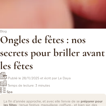
Blog
Ongles de fêtes : nos
secrets pour briller avant
les fêtes
Publié le
28/11/2025
et écrit par Le Daya
Temps de lecture: 3 minutes
Spa
La fin d’année approche, et avec elle l’envie de se
préparer pour
les fêtes
: tenue festive, maquillage, coiffure… et bien sûr, des