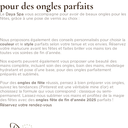
pour des ongles parfaits
Le
Daya Spa
vous accompagne pour avoir de beaux ongles pour les
fêtes, grâce à une pose de vernis au choix :
Vernis classique
: pour un look chic et rapide à changer.
Vernis semi-permanent
: pour une tenue longue durée et un fini
impeccable.
Nous proposons également des conseils personnalisés pour choisir la
couleur
et le
style
parfaits selon votre tenue et vos envies. Réservez
votre manucure avant les fêtes et faites briller vos mains lors de
toutes vos soirées de fin d’année.
Nos experts peuvent également vous proposer une beauté des
mains complète, incluant soin des ongles, bain des mains, modelage
hydratant et pose d’une base, pour des ongles parfaitement
préparés et sublimés.
Pour des
ongles de fête
réussis, pensez à bien préparer vos ongles,
suivez les tendances (Pinterest est une véritable mine d’or) et
choisissez la formule qui vous correspond : classique ou semi-
permanent. Laissez-nous sublimer vos mains et profitez de la magie
des fêtes avec des
ongles fête de fin d’année 2025
parfaits !
Réservez votre rendez-vous